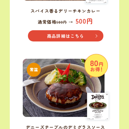
スパイス香る
デリーチキン
カレー
500円
通常価格
→
580円
商品詳細はこちら
デニーズテーブルの
デミグラスソース