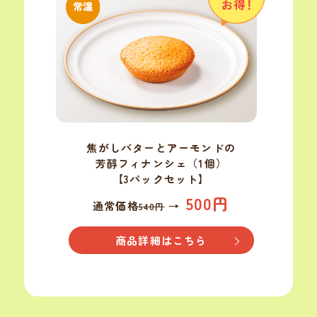
焦がしバターと
アーモンドの
芳醇
フィナンシェ
（1個）
【3パックセット】
500円
通常価格
→
540円
商品詳細はこちら