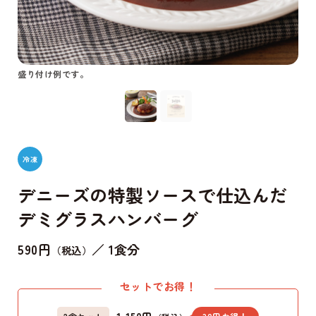
盛り付け例です。
梱包
冷凍
デニーズの特製ソースで仕込んだ
デミグラスハンバーグ
590円
／ 1食分
（税込）
セットでお得！