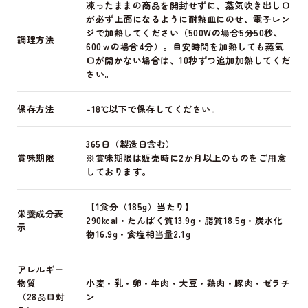
凍ったままの商品を開封せずに、蒸気吹き出し口
が必ず上面になるように耐熱皿にのせ、電子レン
ジで加熱してください（500Wの場合5分50秒、
調理方法
600ｗの場合4分）。目安時間を加熱しても蒸気
口が開かない場合は、10秒ずつ追加加熱してくだ
さい。
保存方法
-18℃以下で保存してください。
365日（製造日含む）
賞味期限
※賞味期限は販売時に2か月以上のものをご用意
しております。
【1食分（185g）当たり】
栄養成分表
290kcal・たんぱく質13.9g・脂質18.5g・炭水化
示
物16.9g・食塩相当量2.1g
アレルギー
物質
小麦・乳・卵・牛肉・大豆・鶏肉・豚肉・ゼラチ
（28品目対
ン