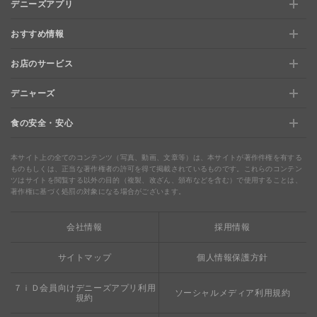
デニーズアプリ
おすすめ情報
新規登録、移行方法について
お店のサービス
おすすめ情報
特典と交換できる！「デニーズポイント」
デニャーズ
お店のサービス
【店舗限定】ドキドキくじ
ステージアップでさらにお得！「ぷに」
食の安全・安心
デニャーズ
地域の使える商品券＆子育て支援サービス
夏のデニーズめぐり
最新情報をチェック
食の安全・安心
わくわくファイル
ブルーシーフード
ウェルネス
本サイト上の全てのコンテンツ（写真、動画、文章等）は、本サイトが著作件権を有する
ものもしくは、正当な著作権者の許可を得て掲載されているものです。これらのコンテン
ツはサイトを閲覧する以外の目的（複製、改ざん、頒布などを含む）で使用することは、
食の安全・安心への取り組み
デニャーズまんが
ドリンクバー1杯お持ち帰り
完全メシ
著作権に基づく処罰の対象になる場合がございます。
栄養成分・アレルギー
mottECO（モッテコ）
【新宿西口店・赤坂駅前店】抜群のアクセスと店舗限定メニュ
会社情報
採用情報
素材・おいしさの追求
ー
お支払方法のご案内
サイトマップ
個人情報保護方針
食べる健康
おこさまメニュー50円
７ｉＤ会員向けデニーズアプリ利用
ソーシャルメディア利用規約
規約