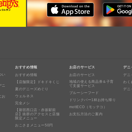
おすすめ情報
お店のサービス
デニ
つい
おすすめ情報
お店のサービス
デニ
地域の使える商品券＆子育
【店舗限定】ドキドキくじ
わく
デニ
て支援サービス
夏のデニーズめぐり
デニ
ブルーシーフード
ウェルネス
にお
ドリンクバー1杯お持ち帰り
完全メシ
mottECO（モッテコ）
【新宿西口店・赤坂駅前
店】抜群のアクセスと店舗
お支払方法のご案内
限定メニュー
おこさまメニュー50円