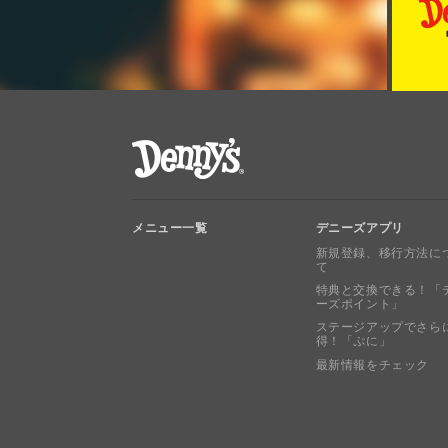
デニーズ Denny's
メニュー一覧
デニーズアプリ
新規登録、移行方法に
て
特典と交換できる！「
ーズポイント」
ステージアップでさら
得！「ぷに」
最新情報をチェック