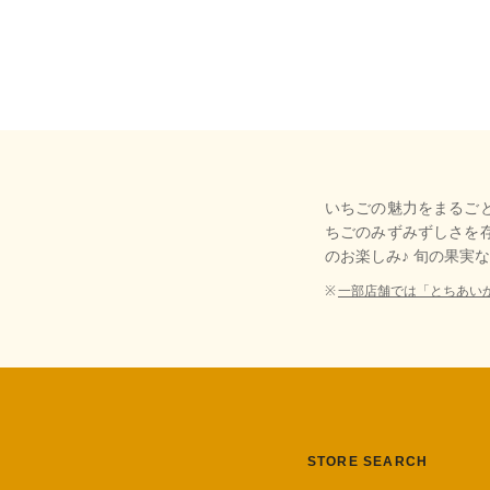
いちごの魅力をまるご
ちごのみずみずしさを
のお楽しみ♪ 旬の果実
一部店舗では「とちあい
STORE SEARCH