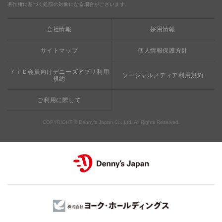
完全メシ
著作権に基づく処罰の対象になる場合がございます。
栄養成分・アレルギー
mottECO（モッテコ）
【新宿西口店・赤坂駅前店】抜群のアクセスと店舗限定メニュ
会社情報
採用情報
素材・おいしさの追求
ー
お支払方法のご案内
サイトマップ
個人情報保護方針
食べる健康
おこさまメニュー50円
７ｉＤ会員向けデニーズアプリ利用
ソーシャルメディア利用規約
規約
ご利用に際して
COPYRIGHT © Denny’s Japan Co.,Ltd. All Rights Reserved.