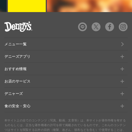
デニーズ Denny's
メニュー一覧
デニーズアプリ
おすすめ情報
新規登録、移行方法について
お店のサービス
おすすめ情報
特典と交換できる！「デニーズポイント」
デニャーズ
お店のサービス
【店舗限定】ドキドキくじ
ステージアップでさらにお得！「ぷに」
食の安全・安心
デニャーズ
地域の使える商品券＆子育て支援サービス
夏のデニーズめぐり
最新情報をチェック
食の安全・安心
わくわくファイル
ブルーシーフード
ウェルネス
本サイト上の全てのコンテンツ（写真、動画、文章等）は、本サイトが著作件権を有する
ものもしくは、正当な著作権者の許可を得て掲載されているものです。これらのコンテン
ツはサイトを閲覧する以外の目的（複製、改ざん、頒布などを含む）で使用することは、
食の安全・安心への取り組み
デニャーズまんが
ドリンクバー1杯お持ち帰り