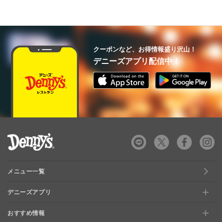
クーポンなど、お得情報盛り沢山！
デニーズアプリ配信中！
デニーズ Denny's
メニュー一覧
デニーズアプリ
おすすめ情報
新規登録、移行方法について