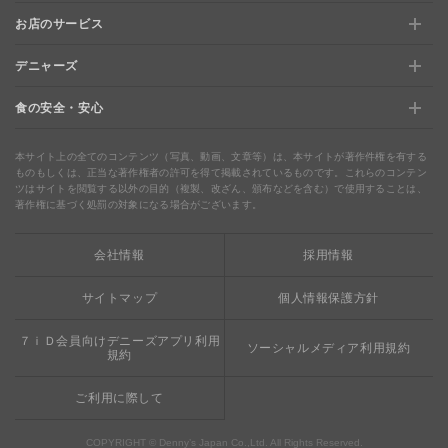
お店のサービス
おすすめ情報
特典と交換できる！「デニーズポイント」
デニャーズ
お店のサービス
【店舗限定】ドキドキくじ
ステージアップでさらにお得！「ぷに」
食の安全・安心
デニャーズ
地域の使える商品券＆子育て支援サービス
夏のデニーズめぐり
最新情報をチェック
食の安全・安心
わくわくファイル
ブルーシーフード
ウェルネス
本サイト上の全てのコンテンツ（写真、動画、文章等）は、本サイトが著作件権を有する
ものもしくは、正当な著作権者の許可を得て掲載されているものです。これらのコンテン
ツはサイトを閲覧する以外の目的（複製、改ざん、頒布などを含む）で使用することは、
食の安全・安心への取り組み
デニャーズまんが
ドリンクバー1杯お持ち帰り
完全メシ
著作権に基づく処罰の対象になる場合がございます。
栄養成分・アレルギー
mottECO（モッテコ）
【新宿西口店・赤坂駅前店】抜群のアクセスと店舗限定メニュ
会社情報
採用情報
素材・おいしさの追求
ー
お支払方法のご案内
サイトマップ
個人情報保護方針
食べる健康
おこさまメニュー50円
７ｉＤ会員向けデニーズアプリ利用
ソーシャルメディア利用規約
規約
ご利用に際して
COPYRIGHT © Denny’s Japan Co.,Ltd. All Rights Reserved.