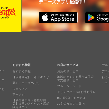
デニーズアプリ配信中！
おすすめ情報
お店のサービス
デニ
つい
おすすめ情報
お店のサービス
デニ
地域の使える商品券＆子育
【店舗限定】ドキドキくじ
わく
デニ
て支援サービス
夏のデニーズめぐり
デニ
ブルーシーフード
ウェルネス
にお
ドリンクバー1杯お持ち帰り
完全メシ
mottECO（モッテコ）
【新宿西口店・赤坂駅前
店】抜群のアクセスと店舗
お支払方法のご案内
限定メニュー