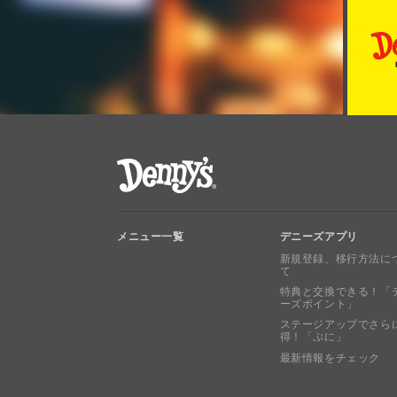
デニーズ Denny's
メニュー一覧
デニーズアプリ
新規登録、移行方法に
て
特典と交換できる！「
ーズポイント」
ステージアップでさら
得！「ぷに」
最新情報をチェック