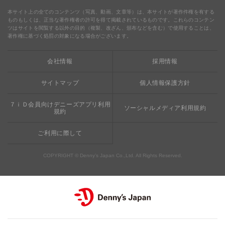
食の安全・安心
わくわくファイル
ブルーシーフード
ウェルネス
本サイト上の全てのコンテンツ（写真、動画、文章等）は、本サイトが著作件権を有する
ものもしくは、正当な著作権者の許可を得て掲載されているものです。これらのコンテン
ツはサイトを閲覧する以外の目的（複製、改ざん、頒布などを含む）で使用することは、
食の安全・安心への取り組み
デニャーズまんが
ドリンクバー1杯お持ち帰り
完全メシ
著作権に基づく処罰の対象になる場合がございます。
栄養成分・アレルギー
mottECO（モッテコ）
【新宿西口店・赤坂駅前店】抜群のアクセスと店舗限定メニュ
会社情報
採用情報
素材・おいしさの追求
ー
お支払方法のご案内
サイトマップ
個人情報保護方針
食べる健康
おこさまメニュー50円
７ｉＤ会員向けデニーズアプリ利用
ソーシャルメディア利用規約
規約
ご利用に際して
COPYRIGHT © Denny’s Japan Co.,Ltd. All Rights Reserved.