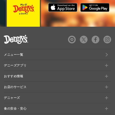
デニーズ Denny's
メニュー一覧
デニーズアプリ
おすすめ情報
新規登録、移行方法について
お店のサービス
おすすめ情報
特典と交換できる！「デニーズポイント」
デニャーズ
お店のサービス
【店舗限定】ドキドキくじ
ステージアップでさらにお得！「ぷに」
食の安全・安心
デニャーズ
地域の使える商品券＆子育て支援サービス
夏のデニーズめぐり
最新情報をチェック