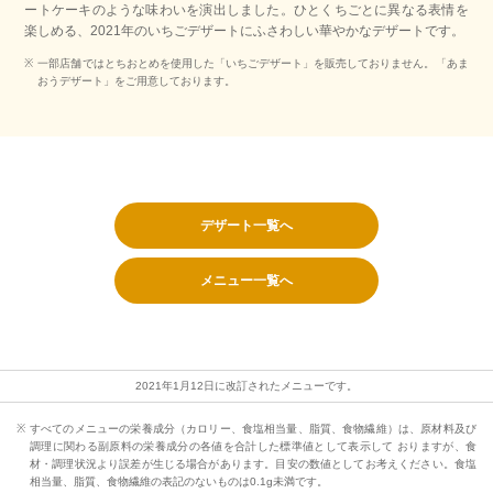
ートケーキのような味わいを演出しました。ひとくちごとに異なる表情を
楽しめる、2021年のいちごデザートにふさわしい華やかなデザートです。
一部店舗ではとちおとめを使用した「いちごデザート」を販売しておりません。「あま
おうデザート」をご用意しております。
デザート一覧へ
メニュー一覧へ
2021年1月12日に改訂されたメニューです。
すべてのメニューの栄養成分（カロリー、食塩相当量、脂質、食物繊維）は、原材料及び
調理に関わる副原料の栄養成分の各値を合計した標準値として表示して おりますが、食
材・調理状況より誤差が生じる場合があります。目安の数値としてお考えください。食塩
相当量、脂質、食物繊維の表記のないものは0.1g未満です。