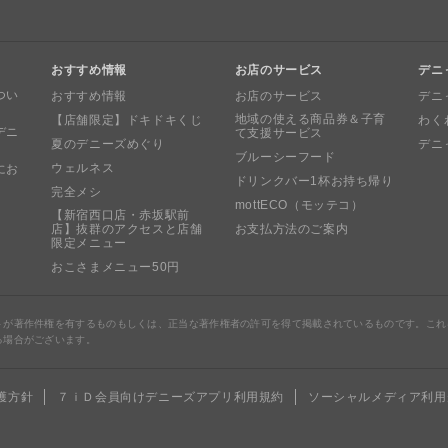
おすすめ情報
お店のサービス
デニ
つい
おすすめ情報
お店のサービス
デニ
地域の使える商品券＆子育
【店舗限定】ドキドキくじ
わく
デニ
て支援サービス
夏のデニーズめぐり
デニ
ブルーシーフード
ウェルネス
にお
ドリンクバー1杯お持ち帰り
完全メシ
mottECO（モッテコ）
【新宿西口店・赤坂駅前
店】抜群のアクセスと店舗
お支払方法のご案内
限定メニュー
おこさまメニュー50円
トが著作件権を有するものもしくは、正当な著作権者の許可を得て掲載されているものです。これ
る場合がございます。
護方針
７ｉＤ会員向けデニーズアプリ利用規約
ソーシャルメディア利用