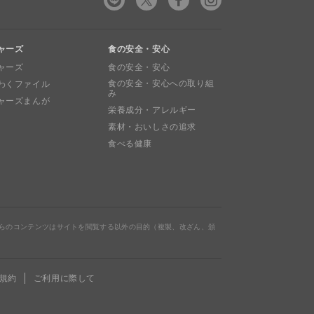
ャーズ
食の安全・安心
ャーズ
食の安全・安心
食の安全・安心への取り組
わくファイル
み
ャーズまんが
栄養成分・アレルギー
素材・おいしさの追求
食べる健康
らのコンテンツはサイトを閲覧する以外の目的（複製、改ざん、頒
規約
ご利用に際して