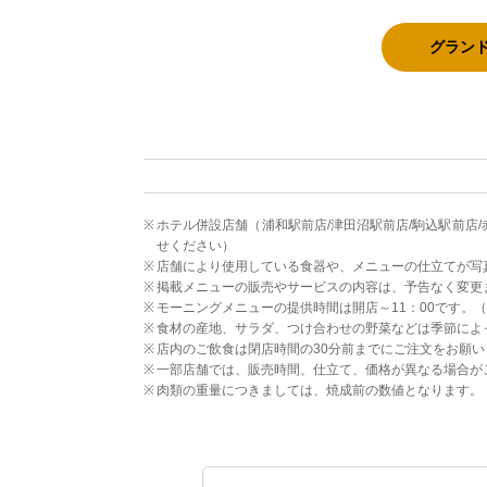
グラン
ホテル併設店舗（浦和駅前店/津田沼駅前店/駒込駅前店
せください）
店舗により使用している食器や、メニューの仕立てが写
掲載メニューの販売やサービスの内容は、予告なく変更
モーニングメニューの提供時間は開店～11：00です。
食材の産地、サラダ、つけ合わせの野菜などは季節によ
店内のご飲食は閉店時間の30分前までにご注文をお願い
一部店舗では、販売時間、仕立て、価格が異なる場合が
肉類の重量につきましては、焼成前の数値となります。