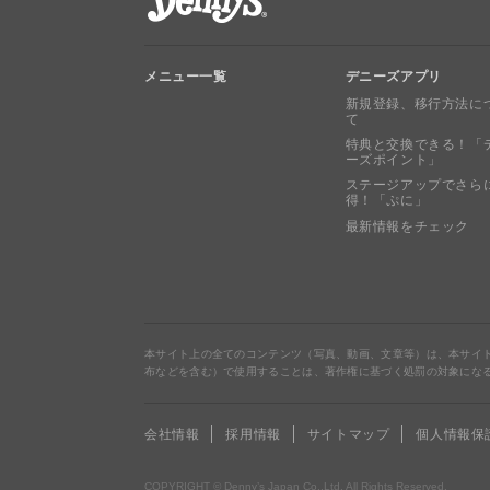
メニュー一覧
デニーズアプリ
新規登録、移行方法に
て
特典と交換できる！「
ーズポイント」
ステージアップでさら
得！「ぷに」
最新情報をチェック
本サイト上の全てのコンテンツ（写真、動画、文章等）は、本サイ
布などを含む）で使用することは、著作権に基づく処罰の対象にな
会社情報
採用情報
サイトマップ
個人情報保
COPYRIGHT © Denny’s Japan Co.,Ltd. All Rights Reserved.