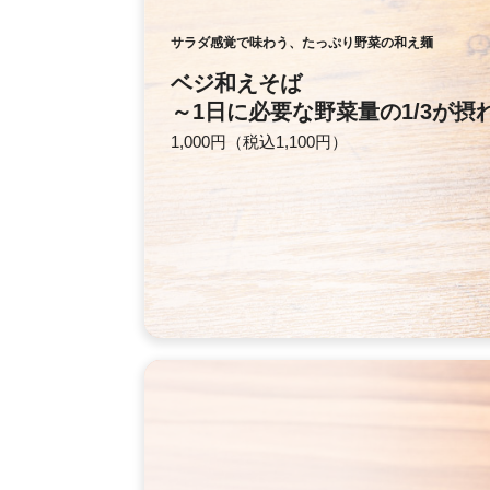
サラダ感覚で味わう、たっぷり野菜の和え麺
ベジ和えそば
～1日に必要な野菜量の1/3が摂
1,000円（税込1,100円）