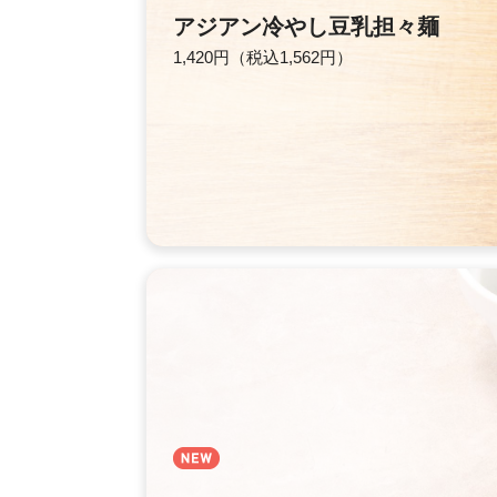
アジアン冷やし豆乳担々麺
1,420円（税込1,562円）
新登場