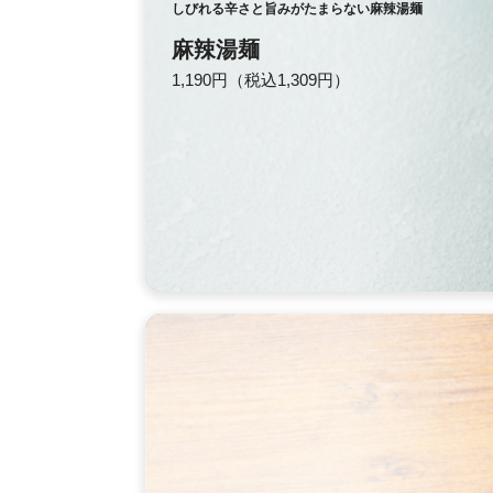
しびれる辛さと旨みがたまらない麻辣湯麺
麻辣湯麺
1,190円（税込1,309円）