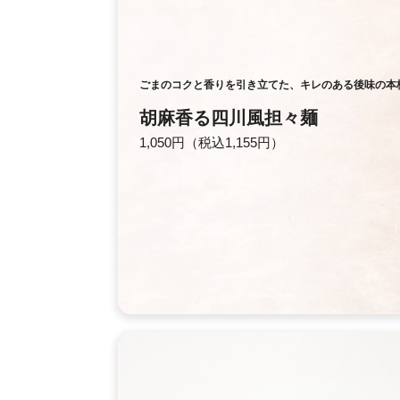
ごまのコクと香りを引き立てた、キレのある後味の本
胡麻香る四川風担々麺
1,050円（税込1,155円）