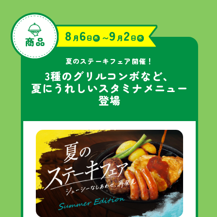
8
6
9
2
月
日
〜
月
日
木
水
夏のステーキフェア開催！
3種のグリル
コンボなど、
夏にうれしい
スタミナメニュー
登場