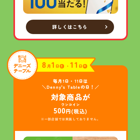
詳しくはこちら
8
1
11
月
日
・
日
土
火
毎月1日・11日は
＼Denny's Tableの日！／
対象商品が
ワンコイン
500
円(税込)
※一部店舗では実施しておりません。