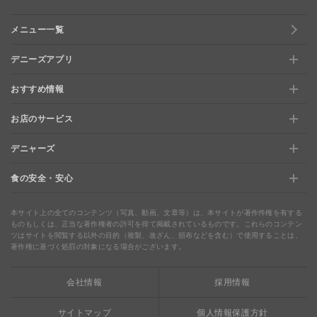
メニュー一覧
デニーズアプリ
おすすめ情報
新規登録、移行方法について
お店のサービス
おすすめ情報
特典と交換できる！「デニーズポイント」
デニャーズ
お店のサービス
【店舗限定】ドキドキくじ
ステージアップでさらにお得！「ぷに」
食の安全・安心
デニャーズ
地域の使える商品券＆子育て支援サービス
夏のデニーズめぐり
最新情報をチェック
食の安全・安心
わくわくファイル
ブルーシーフード
ウェルネス
本サイト上の全てのコンテンツ（写真、動画、文章等）は、本サイトが著作件権を有する
ものもしくは、正当な著作権者の許可を得て掲載されているものです。これらのコンテン
ツはサイトを閲覧する以外の目的（複製、改ざん、頒布などを含む）で使用することは、
食の安全・安心への取り組み
デニャーズまんが
ドリンクバー1杯お持ち帰り
完全メシ
著作権に基づく処罰の対象になる場合がございます。
栄養成分・アレルギー
mottECO（モッテコ）
【新宿西口店・赤坂駅前店】抜群のアクセスと店舗限定メニュ
会社情報
採用情報
素材・おいしさの追求
ー
お支払方法のご案内
サイトマップ
個人情報保護方針