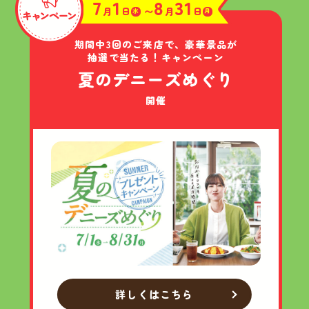
7
1
8
31
月
日
〜
月
日
水
月
期間中3回のご来店で、
豪華景品が
抽選で当たる！
キャンペーン
夏の
デニーズ
めぐり
開催
詳しくはこちら