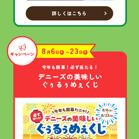
詳しくはこちら
8
6
23
月
日
〜
日
木
日
今年も開幕！
必ず当たる！
デニーズの
美味しい
ぐぅるぅめぇくじ