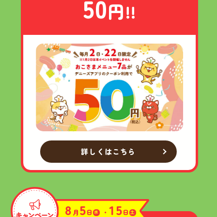
50
円!!
詳しくはこちら
8
5
15
月
日
・
日
水
土