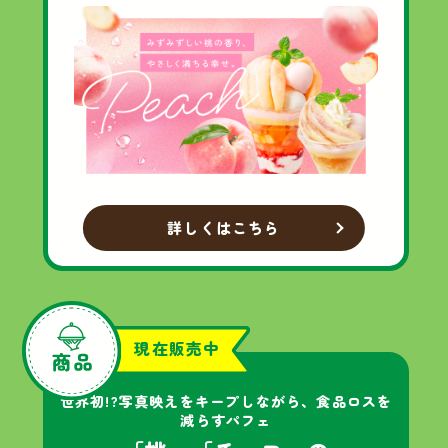
詳しくはこちら
現在販売中
世界初!?
写真映えを
キープ
しながら、
食品ロスを
減らす
パフェ