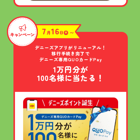
7
16
月
日
〜
木
デニーズアプリが
リニューアル！
移行手続き完了で
デニーズ専用QUOカードPay
1万円分が
100名様に
当たる！