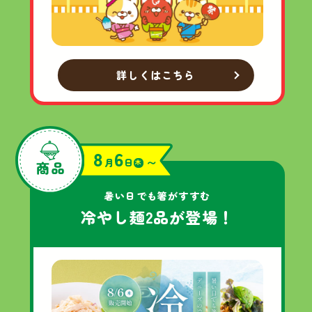
詳しくはこちら
8
6
月
日
〜
木
暑い日でも箸がすすむ
冷やし麺
2品が
登場！