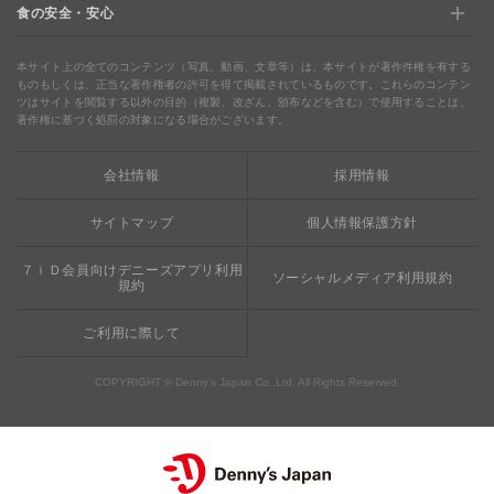
食の安全・安心
デニャーズ
地域の使える商品券＆子育て支援サービス
夏のデニーズめぐり
最新情報をチェック
食の安全・安心
わくわくファイル
ブルーシーフード
ウェルネス
本サイト上の全てのコンテンツ（写真、動画、文章等）は、本サイトが著作件権を有する
ものもしくは、正当な著作権者の許可を得て掲載されているものです。これらのコンテン
ツはサイトを閲覧する以外の目的（複製、改ざん、頒布などを含む）で使用することは、
食の安全・安心への取り組み
デニャーズまんが
ドリンクバー1杯お持ち帰り
完全メシ
著作権に基づく処罰の対象になる場合がございます。
栄養成分・アレルギー
mottECO（モッテコ）
【新宿西口店・赤坂駅前店】抜群のアクセスと店舗限定メニュ
会社情報
採用情報
素材・おいしさの追求
ー
お支払方法のご案内
サイトマップ
個人情報保護方針
食べる健康
おこさまメニュー50円
７ｉＤ会員向けデニーズアプリ利用
ソーシャルメディア利用規約
規約
ご利用に際して
COPYRIGHT © Denny’s Japan Co.,Ltd. All Rights Reserved.