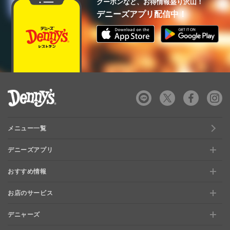
クーポンなど、お得情報盛り沢山！
デニーズアプリ配信中！
デニーズ Denny's
メニュー一覧
デニーズアプリ
おすすめ情報
新規登録、移行方法について
お店のサービス
おすすめ情報
特典と交換できる！「デニーズポイント」
デニャーズ
お店のサービス
【店舗限定】ドキドキくじ
ステージアップでさらにお得！「ぷに」