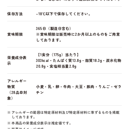
保存方法
-18℃以下で保存してください。
365日（製造日含む）
賞味期限
※賞味期限は販売時に2か月以上のものをご用意
しております。
【1食分（175g）当たり】
栄養成分表
303kcal・たんぱく質13.8g・脂質18.3g・炭水化物
示
20.8g・食塩相当量2.8g
アレルギー
物質
小麦・乳・卵・牛肉・大豆・豚肉・りんご・ゼラ
（28品目対
チン
象）
アレルギーの範囲は特定原材料及び特定原材料に準ずるものを掲載
しております。
本商品の栄養成分表示は推定値です。
写真はイメージです。