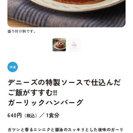
盛り付け例です。
梱包
冷凍
デニーズの特製ソースで仕込んだ
ご飯がすすむ‼
ガーリックハンバーグ
640円
／ 1食分
（税込）
ガツンと香るニンニクと醤油のスッキリとした後味のガーリ