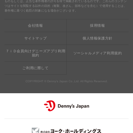
ものもしくは、正当な著作権者の許可を得て掲載されているものです。これらのコンテン
ツはサイトを閲覧する以外の目的（複製、改ざん、頒布などを含む）で使用することは、
食の安全・安心への取り組み
デニャーズまんが
ドリンクバー1杯お持ち帰り
完全メシ
著作権に基づく処罰の対象になる場合がございます。
栄養成分・アレルギー
mottECO（モッテコ）
【新宿西口店・赤坂駅前店】抜群のアクセスと店舗限定メニュ
会社情報
採用情報
素材・おいしさの追求
ー
お支払方法のご案内
サイトマップ
個人情報保護方針
食べる健康
おこさまメニュー50円
７ｉＤ会員向けデニーズアプリ利用
ソーシャルメディア利用規約
規約
ご利用に際して
COPYRIGHT © Denny’s Japan Co.,Ltd. All Rights Reserved.