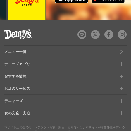
デニーズ Denny's
メニュー一覧
デニーズアプリ
おすすめ情報
新規登録、移行方法について
お店のサービス
おすすめ情報
特典と交換できる！「デニーズポイント」
デニャーズ
お店のサービス
【店舗限定】ドキドキくじ
ステージアップでさらにお得！「ぷに」
食の安全・安心
デニャーズ
地域の使える商品券＆子育て支援サービス
夏のデニーズめぐり
最新情報をチェック
食の安全・安心
わくわくファイル
ブルーシーフード
ウェルネス
本サイト上の全てのコンテンツ（写真、動画、文章等）は、本サイトが著作件権を有する