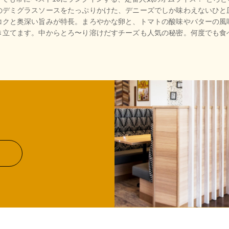
のデミグラスソースをたっぷりかけた、デニーズでしか味わえないひと
コクと奥深い旨みが特長。まろやかな卵と、トマトの酸味やバターの風
き立てます。中からとろ〜り溶けだすチーズも人気の秘密。何度でも食