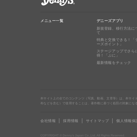
メニュー一覧
デニーズアプリ
新規登録、移行方法に
て
特典と交換できる！「
ーズポイント」
ステージアップでさら
得！「ぷに」
最新情報をチェック
本サイト上の全てのコンテンツ（写真、動画、文章等）は、本サイ
布などを含む）で使用することは、著作権に基づく処罰の対象にな
会社情報
採用情報
サイトマップ
個人情報保
COPYRIGHT © Denny’s Japan Co.,Ltd. All Rights Reserved.