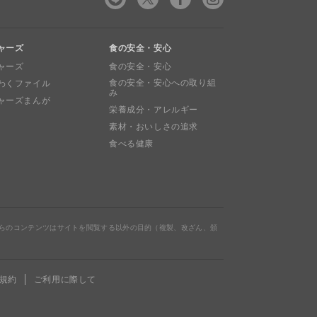
ャーズ
食の安全・安心
ャーズ
食の安全・安心
食の安全・安心への取り組
わくファイル
み
ャーズまんが
栄養成分・アレルギー
素材・おいしさの追求
食べる健康
らのコンテンツはサイトを閲覧する以外の目的（複製、改ざん、頒
規約
ご利用に際して