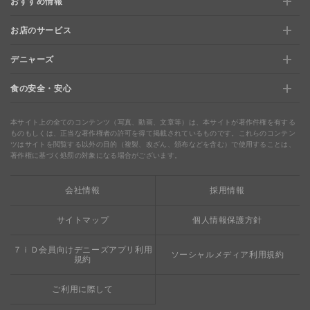
おすすめ情報
新規登録、移行方法について
お店のサービス
おすすめ情報
特典と交換できる！「デニーズポイント」
デニャーズ
お店のサービス
【店舗限定】ドキドキくじ
ステージアップでさらにお得！「ぷに」
食の安全・安心
デニャーズ
地域の使える商品券＆子育て支援サービス
夏のデニーズめぐり
最新情報をチェック
食の安全・安心
わくわくファイル
ブルーシーフード
ウェルネス
本サイト上の全てのコンテンツ（写真、動画、文章等）は、本サイトが著作件権を有する
ものもしくは、正当な著作権者の許可を得て掲載されているものです。これらのコンテン
ツはサイトを閲覧する以外の目的（複製、改ざん、頒布などを含む）で使用することは、
食の安全・安心への取り組み
デニャーズまんが
ドリンクバー1杯お持ち帰り
完全メシ
著作権に基づく処罰の対象になる場合がございます。
栄養成分・アレルギー
mottECO（モッテコ）
【新宿西口店・赤坂駅前店】抜群のアクセスと店舗限定メニュ
会社情報
採用情報
素材・おいしさの追求
ー
お支払方法のご案内
サイトマップ
個人情報保護方針
食べる健康
おこさまメニュー50円
７ｉＤ会員向けデニーズアプリ利用
ソーシャルメディア利用規約
規約
ご利用に際して