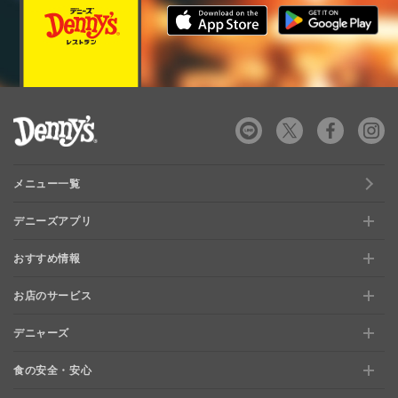
デニーズ Denny's
メニュー一覧
デニーズアプリ
おすすめ情報
新規登録、移行方法について
お店のサービス
おすすめ情報
特典と交換できる！「デニーズポイント」
デニャーズ
お店のサービス
【店舗限定】ドキドキくじ
ステージアップでさらにお得！「ぷに」
食の安全・安心
デニャーズ
地域の使える商品券＆子育て支援サービス
夏のデニーズめぐり
最新情報をチェック