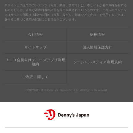
食の安全・安心
わくわくファイル
ブルーシーフード
ウェルネス
本サイト上の全てのコンテンツ（写真、動画、文章等）は、本サイトが著作件権を有する
ものもしくは、正当な著作権者の許可を得て掲載されているものです。これらのコンテン
ツはサイトを閲覧する以外の目的（複製、改ざん、頒布などを含む）で使用することは、
食の安全・安心への取り組み
デニャーズまんが
ドリンクバー1杯お持ち帰り
完全メシ
著作権に基づく処罰の対象になる場合がございます。
栄養成分・アレルギー
mottECO（モッテコ）
【新宿西口店・赤坂駅前店】抜群のアクセスと店舗限定メニュ
会社情報
採用情報
素材・おいしさの追求
ー
お支払方法のご案内
サイトマップ
個人情報保護方針
食べる健康
おこさまメニュー50円
７ｉＤ会員向けデニーズアプリ利用
ソーシャルメディア利用規約
規約
ご利用に際して
COPYRIGHT © Denny’s Japan Co.,Ltd. All Rights Reserved.