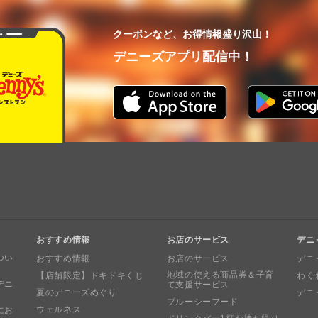
クーポンなど、お得情報盛り沢山！
デニーズアプリ配信中！
おすすめ情報
お店のサービス
デニ
つい
おすすめ情報
お店のサービス
デニ
地域の使える商品券＆子育
【店舗限定】ドキドキくじ
わく
デニ
て支援サービス
夏のデニーズめぐり
デニ
ブルーシーフード
ウェルネス
にお